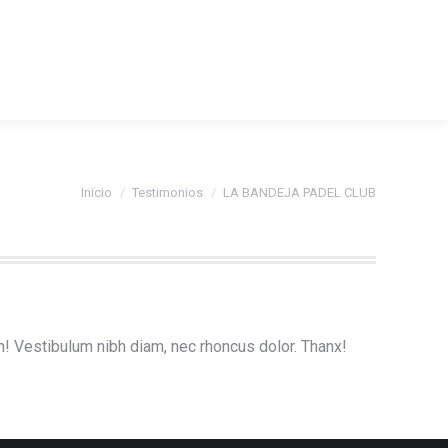
MANDARINAK?
FAQ
CONTACTO
Estás aquí:
Inicio
Testimonios
LA BANDEJA PADEL CLUB
n! Vestibulum nibh diam, nec rhoncus dolor. Thanx!