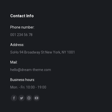
Contact Info
Phone number:
001 234 56 78
Address:
SoHo 94 Broadway St New York, NY 1001
Mail:
hello@dream-theme.com
Business hours:
Mon. - Fri. 10:00 - 19:00
Encuéntranos en:
Facebook
Twitter
Dribbble
YouTube
page
page
page
page