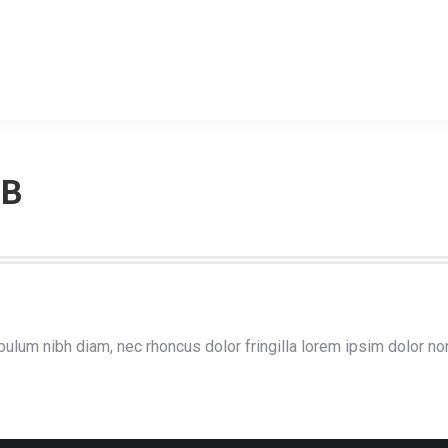
DISEÑO WEB
REDES SOCIALES
¿POR QUÉ 
UB
bulum nibh diam, nec rhoncus dolor fringilla lorem ipsim dolor no