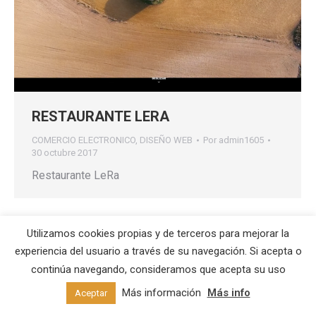
RESTAURANTE LERA
COMERCIO ELECTRONICO
,
DISEÑO WEB
Por
admin1605
30 octubre 2017
Restaurante LeRa
Utilizamos cookies propias y de terceros para mejorar la
experiencia del usuario a través de su navegación. Si acepta o
www.mandarinak.eu
continúa navegando, consideramos que acepta su uso
mail:
info@mandarinak.eu
LOPD:
Politica de privacidad
Más información
Más info
Aceptar